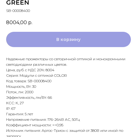
GREEN
SB-00008400
8004,00
р.
В корзину
Надежные прожекторы со свторичной оптикой и монохромными
светодиодами различных цветов.
Цена, руб. с НДС 20%: 8004
Серия: Модули с оптикой COLOR
Код товара: SB-00008400
Мощность, Вт: 30
Поток, лм: 2000
Эффективность, лм/Вт: 66
КСС: К, 27
IP: 67
Гарантия: 5 лет
Напряжение питания: 176-264В АС, 50Гц
Коэффициент мощности: >=0,95
Источник питания: Аргос-Трион с защитой от 380В или иной по
запросу