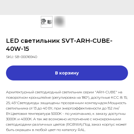
LED светильник SVT-ARH-CUBE-
40W-15
SKU:
SB-00016940
В корзину
Архитектурный светодиодный светильник серии "ARH-CUBE" на
поворотном кронштейне (регулировка на 180°), доступные КСС: 8: 15;
25; 45°.Светодиоды защищены прозрачным компаундом.Мощность
светильника от 13 до 40 Вт, при энергоэффективности до 152 лм/
Вт.Цветовая температура 5000К - по умолчанию, к заказу доступны
3000К и 4000К. А так же возможно исполнение с монохромными
светодиодами различных цветов (RGBWA).Под заказ корпус может
быть окрашен в любой цвет по каталогу RAL.