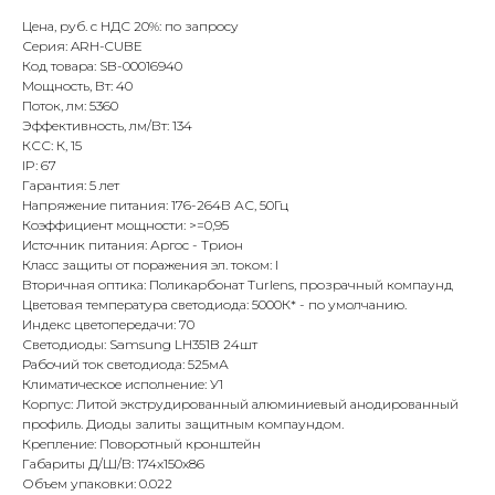
Цена, руб. с НДС 20%: по запросу
Серия: ARH-CUBE
Код товара: SB-00016940
Мощность, Вт: 40
Поток, лм: 5360
Эффективность, лм/Вт: 134
КСС: К, 15
IP: 67
Гарантия: 5 лет
Напряжение питания: 176-264В АС, 50Гц
Коэффициент мощности: >=0,95
Источник питания: Аргос - Трион
Класс защиты от поражения эл. током: I
Вторичная оптика: Поликарбонат Turlens, прозрачный компаунд
Цветовая температура светодиода: 5000К* - по умолчанию.
Индекс цветопередачи: 70
Светодиоды: Samsung LH351B 24шт
Рабочий ток светодиода: 525мА
Климатическое исполнение: У1
Корпус: Литой экструдированный алюминиевый анодированный
профиль. Диоды залиты защитным компаундом.
Крепление: Поворотный кронштейн
Габариты Д/Ш/В: 174x150x86
Объем упаковки: 0.022