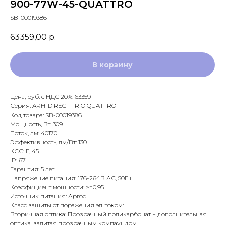
900-77W-45-QUATTRO
SB-00019386
63359,00
р.
В корзину
Цена, руб. с НДС 20%: 63359
Серия: ARH-DIRECT TRIO QUATTRO
Код товара: SB-00019386
Мощность, Вт: 309
Поток, лм: 40170
Эффективность, лм/Вт: 130
КСС: Г, 45
IP: 67
Гарантия: 5 лет
Напряжение питания: 176-264В АС, 50Гц
Коэффициент мощности: >=0,95
Источник питания: Аргос
Класс защиты от поражения эл. током: I
Вторичная оптика: Прозрачный поликарбонат + дополнительная
оптика, залитая прозрачным компаундом