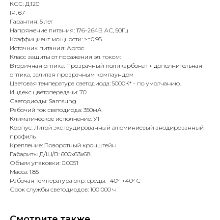
КСС: Д.120
IP: 67
Гарантия: 5 лет
Напряжение питания: 176-264В АС, 50Гц
Коэффициент мощности: >=0,95
Источник питания: Аргос
Класс защиты от поражения эл. током: I
Вторичная оптика: Прозрачный поликарбонат + дополнительная
оптика, залитая прозрачным компаундом
Цветовая температура светодиода: 5000К* - по умолчанию.
Индекс цветопередачи: 70
Светодиоды: Samsung
Рабочий ток светодиода: 350мА
Климатическое исполнение: У1
Корпус: Литой экструдированный алюминиевый анодированный
профиль
Крепление: Поворотный кронштейн
Габариты Д/Ш/В: 600х63х68
Объем упаковки: 0.0051
Масса: 1.85
Рабочая температура окр. среды: -40°-+40° С
Срок службы светодиодов: 100 000 ч
Смотрите также