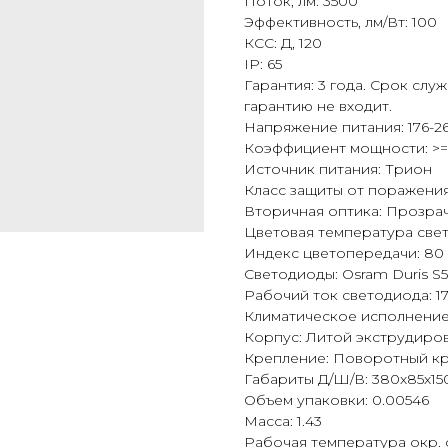
Поток, лм: 3500
Эффективность, лм/Вт: 100
КСС: Д, 120
IP: 65
Гарантия: 3 года. Срок слу
гарантию не входит.
Напряжение питания: 176-26
Коэффициент мощности: >=
Источник питания: Трион
Класс защиты от поражения 
Вторичная оптика: Прозра
Цветовая температура свет
Индекс цветопередачи: 80
Светодиоды: Osram Duris S
Рабочий ток светодиода: 1
Климатическое исполнение
Корпус: Литой экструдир
Крепление: Поворотный кр
Габариты Д/Ш/В: 380х85х15
Объем упаковки: 0.00546
Масса: 1.43
Рабочая температура окр. с