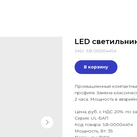
LED светильник
SKU:
SB-00004494
В корзину
Промышленный компактный 
профиля. Замена классиче
2 часа. Мощность в аварий
Цена, руб. с НДС 20%: по з
Серия: UL-БАП
Код товара: SB-00004494
Мощность, Вт: 35