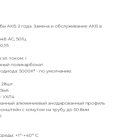
жбы АКБ 2 года. Замена и обслуживание АКБ в
4В АС, 50Гц
0,95
эл. током: I
чный поликарбонат
одиода: 5000К* - по умолчанию.
5 28шт
75мА
: УХЛ4
ованный алюминиевый анодированный профиль
онштейн с хомутом на трубу до 50.8мм
0
реды: +1°-+40° С