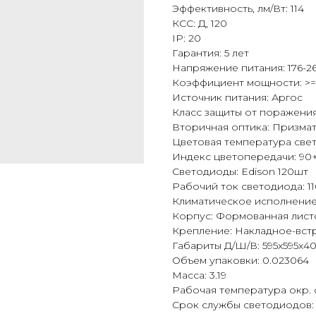
Эффективность, лм/Вт: 114
КСС: Д, 120
IP: 20
Гарантия: 5 лет
Напряжение питания: 176-26
Коэффициент мощности: >=
Источник питания: Аргос
Класс защиты от поражения 
Вторичная оптика: Призма
Цветовая температура све
Индекс цветопередачи: 90
Светодиоды: Edison 120шт
Рабочий ток светодиода: 1
Климатическое исполнение:
Корпус: Формованная лист
Крепление: Накладное-вст
Габариты Д/Ш/В: 595х595х4
Объем упаковки: 0.023064
Масса: 3.19
Рабочая температура окр. 
Срок службы светодиодов: 