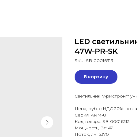
LED светильник
47W-PR-SK
SKU:
SB-00016313
В корзину
Светильник "Армстронг" у
Цена, руб. с НДС 20%: по з
Серия: ARM-U
Код товара: SB-00016313
Мощность, Вт: 47
Поток, лм: 5370