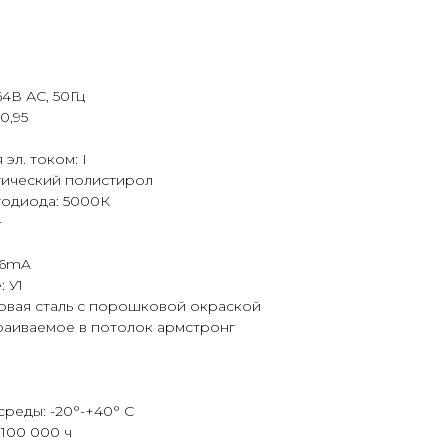
4В АС, 50Гц
0,95
эл. током: I
тический полистирол
тодиода: 5000К
+
16mA
 У1
овая сталь с порошковой окраской
раиваемое в потолок армстронг
0
среды: -20°-+40° С
100 000 ч