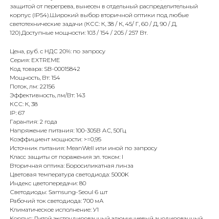
защитой от перегрева, вынесен в отдельный распределительный
корпус (IP54).Широкий выбор вторичной оптики под любые
светотехнические задачи (КСС: К, 38 / К, 45/ Г, 60 / Д, 90 / Д,
120).Доступные мощности: 103 / 154 / 205 / 257 Вт.
Цена, руб. с НДС 20%: по запросу
Серия: EXTREME
Код товара: SB-00015842
Мощность, Вт: 154
Поток, лм: 22156
Эффективность, лм/Вт: 143
КСС: К, 38
IP: 67
Гарантия: 2 года
Напряжение питания: 100-305В АС, 50Гц
Коэффициент мощности: >=0,95
Источник питания: MeanWell или иной по запросу
Класс защиты от поражения эл. током: I
Вторичная оптика: Боросиликатная линза
Цветовая температура светодиода: 5000K
Индекс цветопередачи: 80
Светодиоды: Samsung-Seoul 6 шт
Рабочий ток светодиода: 700 мА
Климатическое исполнение: У1
Корпус: Литой экструдированный алюминиевый анодированный