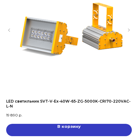
LED светильник SVT-V-Ex-40W-65-ZG-5000K-CRI70-220VAC-
Ул
L-N
19 890
р.
В корзину