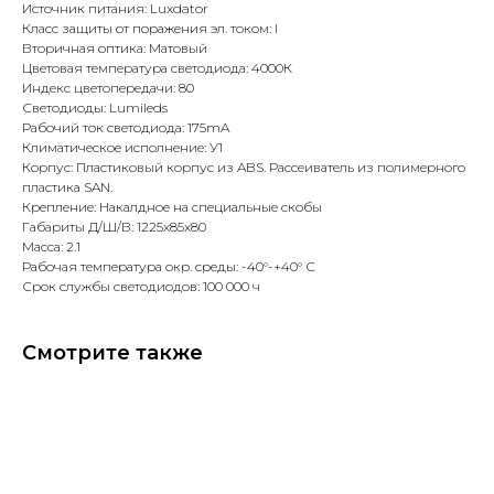
Источник питания: Luxdator
Класс защиты от поражения эл. током: I
Вторичная оптика: Матовый
Цветовая температура светодиода: 4000К
Индекс цветопередачи: 80
Светодиоды: Lumileds
Рабочий ток светодиода: 175mA
Климатическое исполнение: У1
Корпус: Пластиковый корпус из ABS. Рассеиватель из полимерного
пластика SAN.
Крепление: Накалдное на специальные скобы
Габариты Д/Ш/В: 1225х85х80
Масса: 2.1
Рабочая температура окр. среды: -40°-+40° С
Срок службы светодиодов: 100 000 ч
Смотрите также