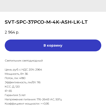
SVT-SPC-37PCO-M-4K-ASH-LK-LT
2 964
р.
В корзину
Светильник светодиодный
Цена, руб. с НДС 20%: 2964
Мощность, Вт: 36
Поток, лм: 4180
Эффективность, лм/Вт: 116
КСС: Д, 120
IP: 65
Гарантия: 5 лет
Напряжение питания: 176-264В АС, 50Гц
Коэффициент мощности: >=0,95