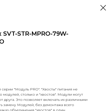
к SVT-STR-MPRO-79W-
RO
серии "Модуль PRO". "Хвосты" питания не
 модулей, столько и "хвостов". Модули могут
т друга. Это позволяет включать их различными
ть замену Модулей, без демонтажа всего
аказ объединения "хвостов" в один.