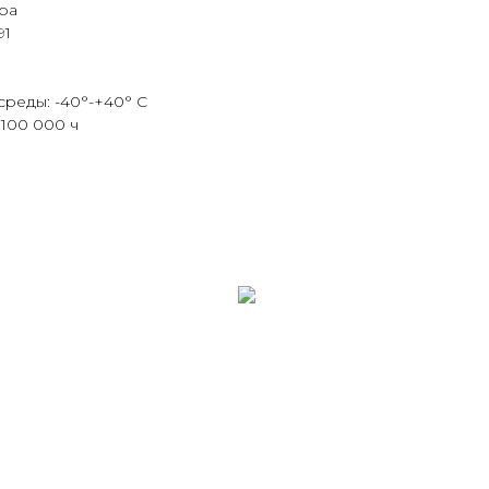
ра
91
среды: -40°-+40° С
100 000 ч