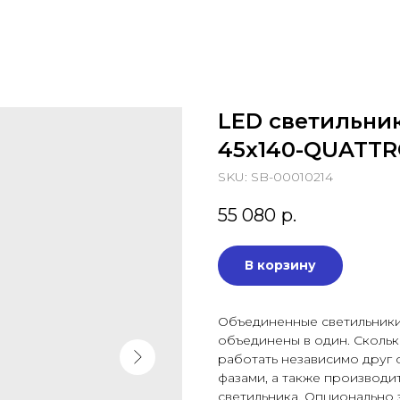
LED светильни
45x140-QUATT
SKU:
SB-00010214
55 080
р.
В корзину
Объединенные светильники 
объединены в один. Сколько
работать независимо друг о
фазами, а также производи
светильника. Опционально з