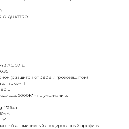
0
RIO-QUATTRO
4В АС, 50Гц
0,95
рион (с защитой от 380В и грозозащитой)
эл. током: I
LEDiL
одиода: 5000К* - по умолчанию.
g 4*36шт
350мА
 У1
ованный алюминиевый анодированный профиль