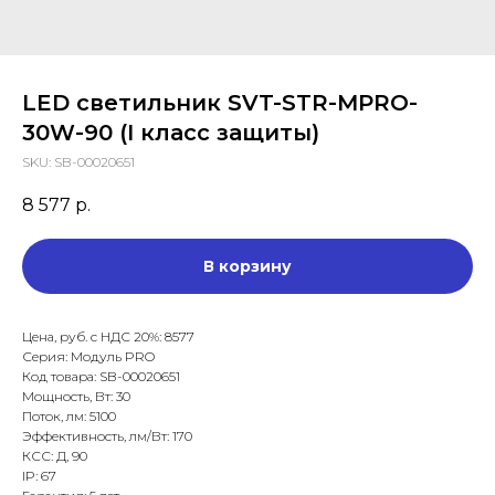
LED светильник SVT-STR-MPRO-
30W-90 (I класс защиты)
SKU:
SB-00020651
8 577
р.
В корзину
Цена, руб. с НДС 20%: 8577
Серия: Модуль PRO
Код товара: SB-00020651
Мощность, Вт: 30
Поток, лм: 5100
Эффективность, лм/Вт: 170
КСС: Д, 90
IP: 67