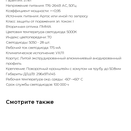
Гарантия: 5 лет
Напряжение питания: 176-264В АС, 50Гц
Коэффициент мощности: >=0,95
Источник питания: Аргос или иной по запросу
Класс защиты от поражения эл. током: I
Вторичная оптика: ПММА
Цветовая температура светодиода: 5000К
Индекс цветопередачи: 70
Светодиоды: 5050 - 28 шт.
Рабочий ток светодиода: 175 мА
Климатическое исполнение: УХЛ1
Корпус: Литой экструдированный алюминиевый анодированный
профиль
Крепление: Поворотный кронштейн с хомутом на трубу до 50.8мм
Габариты Д/Ш/В: 296x97x145
Рабочая температура окр. среды: -60°-+60° С
Срок службы светодиодов: 100 000 ч
Смотрите также