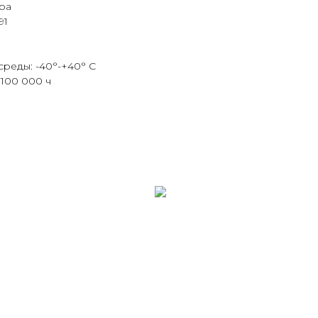
ра
91
среды: -40°-+40° С
100 000 ч