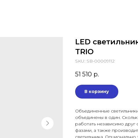
LED светильни
TRIO
SKU:
SB-00009112
51 510
р.
В корзину
Объединенные светильники 
объединены в один. Сколько
работать независимо друг о
фазами, а также производи
светильника. Опционально з