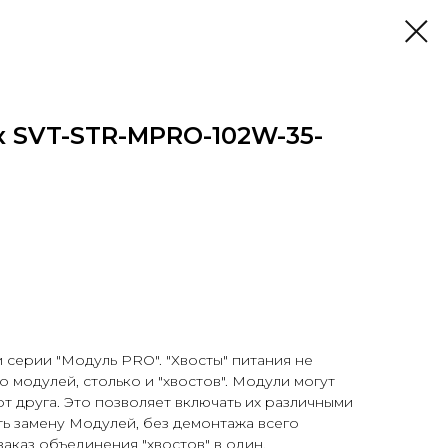
к SVT-STR-MPRO-102W-35-
серии "Модуль PRO". "Хвосты" питания не
 модулей, столько и "хвостов". Модули могут
т друга. Это позволяет включать их различными
ть замену Модулей, без демонтажа всего
аказ объединения "хвостов" в один.