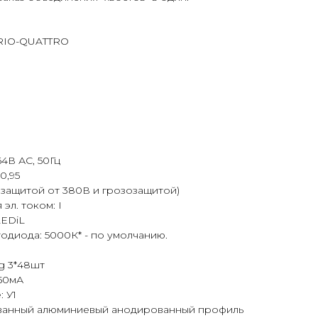
RIO-QUATTRO
4В АС, 50Гц
0,95
с защитой от 380В и грозозащитой)
эл. током: I
LEDiL
одиода: 5000К* - по умолчанию.
g 3*48шт
350мА
 У1
ованный алюминиевый анодированный профиль