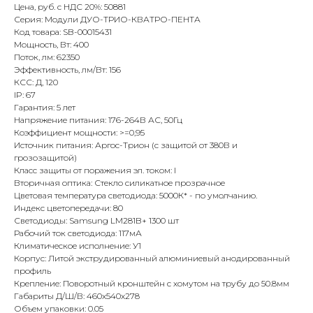
Цена, руб. с НДС 20%: 50881
Серия: Модули ДУО-ТРИО-КВАТРО-ПЕНТА
Код товара: SB-00015431
Мощность, Вт: 400
Поток, лм: 62350
Эффективность, лм/Вт: 156
КСС: Д, 120
IP: 67
Гарантия: 5 лет
Напряжение питания: 176-264В АС, 50Гц
Коэффициент мощности: >=0,95
Источник питания: Аргос-Трион (с защитой от 380В и
грозозащитой)
Класс защиты от поражения эл. током: I
Вторичная оптика: Стекло силикатное прозрачное
Цветовая температура светодиода: 5000К* - по умолчанию.
Индекс цветопередачи: 80
Светодиоды: Samsung LM281B+ 1300 шт
Рабочий ток светодиода: 117мА
Климатическое исполнение: У1
Корпус: Литой экструдированный алюминиевый анодированный
профиль
Крепление: Поворотный кронштейн с хомутом на трубу до 50.8мм
Габариты Д/Ш/В: 460x540x278
Объем упаковки: 0.05