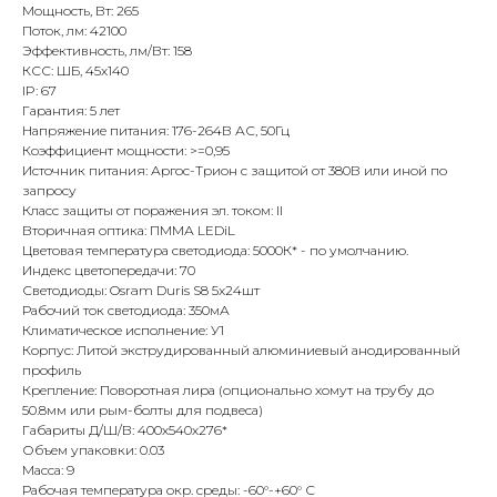
Мощность, Вт: 265
Поток, лм: 42100
Эффективность, лм/Вт: 158
КСС: ШБ, 45x140
IP: 67
Гарантия: 5 лет
Напряжение питания: 176-264В АС, 50Гц
Коэффициент мощности: >=0,95
Источник питания: Аргос-Трион с защитой от 380В или иной по
запросу
Класс защиты от поражения эл. током: II
Вторичная оптика: ПММА LEDiL
Цветовая температура светодиода: 5000К* - по умолчанию.
Индекс цветопередачи: 70
Светодиоды: Osram Duris S8 5x24шт
Рабочий ток светодиода: 350мА
Климатическое исполнение: У1
Корпус: Литой экструдированный алюминиевый анодированный
профиль
Крепление: Поворотная лира (опционально хомут на трубу до
50.8мм или рым-болты для подвеса)
Габариты Д/Ш/В: 400х540х276*
Объем упаковки: 0.03
Масса: 9
Рабочая температура окр. среды: -60°-+60° С