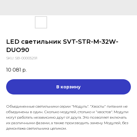
LED светильник SVT-STR-M-32W-
DUO90
SKU:
SB-00005291
10 081
р.
В корзину
Объединенные светильники серии "Модуль". "Хвосты" питания не
объединены в один. Сколько модулей, столько и "хвостов". Модули
могут работать независимо друг от друга. Это позволяет включать
их различными фазами, а также производить замену Модулей, без
демонтажа светильника целиком.