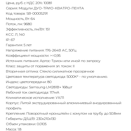
Цена, руб. с НДС 20%: 10081
Серия: Модули ДУО-ТРИО-КВАТРО-ПЕНТА
Код товара: SB-00005291
Мощность, Вт: 64
Поток, лм: 9680
Эффективность, лм/Вт: 151
КСС: Л, 140
IP: 67
Гарантия: 5 лет
Напряжение питания: 176-264В АС, 50Гц
Коэффициент мощности: >=0,95
Источник питания: Аргос-Трион или иной по запросу
Класс защиты от поражения эл. током: II
Вторичная оптика: Стекло силикатное прозрачное
Цветовая температура светодиода: 5000К* - по умолчанию.
Индекс цветопередачи: 80
Светодиоды: Samsung LM281B+ 168шт
Рабочий ток светодиода: 117мА
Климатическое исполнение: УХЛ1
Корпус: Литой экструдированный алюминиевый анодированный
профиль
Крепление: Поворотный кронштейн с хомутом на трубу до 50.8мм
Габариты Д/Ш/В: 230х210х130
Объем упаковки: 0.0105
Масса: 1.8