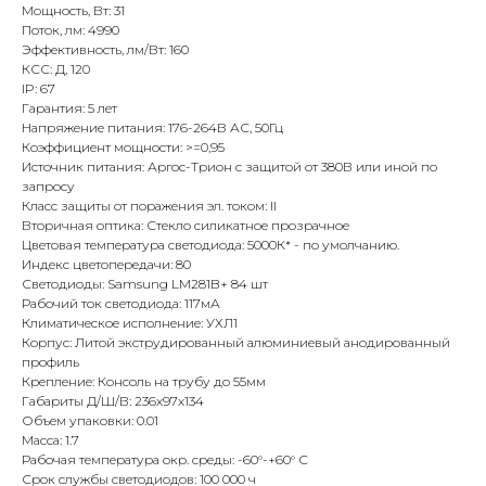
Мощность, Вт: 31
Поток, лм: 4990
Эффективность, лм/Вт: 160
КСС: Д, 120
IP: 67
Гарантия: 5 лет
Напряжение питания: 176-264В АС, 50Гц
Коэффициент мощности: >=0,95
Источник питания: Аргос-Трион с защитой от 380В или иной по
запросу
Класс защиты от поражения эл. током: II
Вторичная оптика: Стекло силикатное прозрачное
Цветовая температура светодиода: 5000К* - по умолчанию.
Индекс цветопередачи: 80
Светодиоды: Samsung LM281B+ 84 шт
Рабочий ток светодиода: 117мА
Климатическое исполнение: УХЛ1
Корпус: Литой экструдированный алюминиевый анодированный
профиль
Крепление: Консоль на трубу до 55мм
Габариты Д/Ш/В: 236x97x134
Объем упаковки: 0.01
Масса: 1.7
Рабочая температура окр. среды: -60°-+60° С
Срок службы светодиодов: 100 000 ч