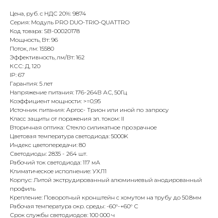
Цена, руб. с НДС 20%: 9874
Серия: Модуль PRO DUO-TRIO-QUATTRO
Код товара: SB-00020178
Мощность, Вт: 96
Поток, лм: 15580
Эффективность, лм/Вт: 162
КСС: Д, 120
IP: 67
Гарантия: 5 лет
Напряжение питания: 176-264В АС, 50Гц
Коэффициент мощности: >=0,95
Источник питания: Аргос- Трион или иной по запросу
Класс защиты от поражения эл. током: II
Вторичная оптика: Стекло силикатное прозрачное
Цветовая температура светодиода: 5000K
Индекс цветопередачи: 80
Светодиоды: 2835 - 264 шт.
Рабочий ток светодиода: 117 мА
Климатическое исполнение: УХЛ1
Корпус: Литой экструдированный алюминиевый анодированный
профиль
Крепление: Поворотный кронштейн с хомутом на трубу до 50.8мм
Рабочая температура окр. среды: -60°-+60° С
Срок службы светодиодов: 100 000 ч