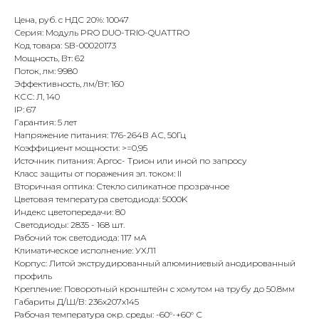
Цена, руб. с НДС 20%: 10047
Серия: Модуль PRO DUO-TRIO-QUATTRO
Код товара: SB-00020173
Мощность, Вт: 62
Поток, лм: 9980
Эффективность, лм/Вт: 160
КСС: Л, 140
IP: 67
Гарантия: 5 лет
Напряжение питания: 176-264В АС, 50Гц
Коэффициент мощности: >=0,95
Источник питания: Аргос- Трион или иной по запросу
Класс защиты от поражения эл. током: II
Вторичная оптика: Стекло силикатное прозрачное
Цветовая температура светодиода: 5000K
Индекс цветопередачи: 80
Светодиоды: 2835 - 168 шт.
Рабочий ток светодиода: 117 мА
Климатическое исполнение: УХЛ1
Корпус: Литой экструдированный алюминиевый анодированный
профиль
Крепление: Поворотный кронштейн с хомутом на трубу до 50.8мм
Габариты Д/Ш/В: 236х207х145
Рабочая температура окр. среды: -60°-+60° С