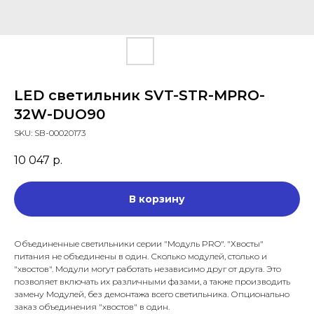
LED светильник SVT-STR-MPRO-
32W-DUO90
SKU:
SB-00020173
10 047
р.
В корзину
Объединенные светильники серии "Модуль PRO". "Хвосты"
питания не объединены в один. Сколько модулей, столько и
"хвостов". Модули могут работать независимо друг от друга. Это
позволяет включать их различными фазами, а также производить
замену Модулей, без демонтажа всего светильника. Опционально
заказ объединения "хвостов" в один.