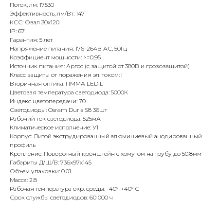
Поток, лм: 17530
Эффективность, лм/Вт: 147
КСС: Овал 30x120
IP: 67
Гарантия: 5 лет
Напряжение питания: 176-264В АС, 50Гц
Коэффициент мощности: >=0,95
Источник питания: Аргос (с защитой от 380В и грозозащитой)
Класс защиты от поражения эл. током: I
Вторичная оптика: ПММА LEDiL
Цветовая температура светодиода: 5000К
Индекс цветопередачи: 70
Светодиоды: Osram Duris S8 36шт
Рабочий ток светодиода: 525мА
Климатическое исполнение: У1
Корпус: Литой экструдированный алюминиевый анодированный
профиль
Крепление: Поворотный кронштейн с хомутом на трубу до 50.8мм
Габариты Д/Ш/В: 736x97x145
Объем упаковки: 0.01
Масса: 2.8
Рабочая температура окр. среды: -40°-+40° С
Срок службы светодиодов: 60 000 ч