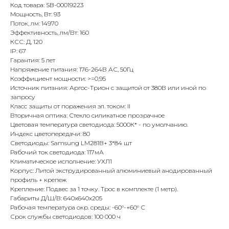
Код товара: SB-00019223
Мощность, Вт: 93
Поток, лм: 14970
Эффективность, лм/Вт: 160
КСС: Д, 120
IP: 67
Гарантия: 5 лет
Напряжение питания: 176-264В АС, 50Гц
Коэффициент мощности: >=0,95
Источник питания: Аргос-Трион с защитой от 380В или иной по
запросу
Класс защиты от поражения эл. током: II
Вторичная оптика: Стекло силикатное прозрачное
Цветовая температура светодиода: 5000К* - по умолчанию.
Индекс цветопередачи: 80
Светодиоды: Samsung LM281B+ 3*84 шт
Рабочий ток светодиода: 117мА
Климатическое исполнение: УХЛ1
Корпус: Литой экструдированный алюминиевый анодированный
профиль + крепеж
Крепление: Подвес за 1 точку. Трос в комплекте (1 метр).
Габариты Д/Ш/В: 640x640x205
Рабочая температура окр. среды: -60°-+60° С
Срок службы светодиодов: 100 000 ч