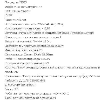
Поток, лм: 17530
Эффективность, лм/Вт: 147
КСС: Овал 30x120
IP: 67
Гарантия: 5 лет
Напряжение питания: 176-264В АС, 50Гц
Коэффициент мощности: >=0,95
Источник питания: Аргос (с защитой от 380В и грозозащитой)
Класс защиты от поражения эл. током: I
Вторичная оптика: ПММА LEDiL
Цветовая температура светодиода: 5000К
Индекс цветопередачи: 70
Светодиоды: Osram Duris S8 36шт
Рабочий ток светодиода: 525мА
Климатическое исполнение: У1
Корпус: Литой экструдированный алюминиевый анодированный
профиль
Крепление: Поворотный кронштейн с хомутом на трубу до 50.8мм
Габариты Д/Ш/В: 736x97x145
Объем упаковки: 0.01
Масса: 2.8
Рабочая температура окр. среды: -40°-+40° С
Срок службы светодиодов: 60 000 ч