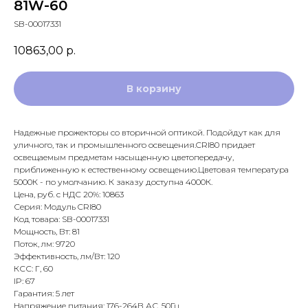
81W-60
SB-00017331
10863,00
р.
В корзину
Надежные прожекторы со вторичной оптикой. Подойдут как для
уличного, так и промышленного освещения.CRI80 придает
освещаемым предметам насыщенную цветопередачу,
приближенную к естественному освещению.Цветовая температура
5000К - по умолчанию. К заказу доступна 4000К.
Цена, руб. с НДС 20%: 10863
Серия: Модуль CRI80
Код товара: SB-00017331
Мощность, Вт: 81
Поток, лм: 9720
Эффективность, лм/Вт: 120
КСС: Г, 60
IP: 67
Гарантия: 5 лет
Напряжение питания: 176-264В АС, 50Гц