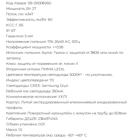
Код товара: SB-00008260
Мощность, Вт: 27
Поток, лм: 4347
Эффективность, лм/Вт: 161
КСС: Г, 65
IP: 67
Гарантия: 5 лет
Напряжение питания: 176-264В АС, 50Гц
Коэффициент мощности: >=0,95
Источник питания: Аргос-Трион с защитой от 380В или иной по
запросу
Класс защиты от поражения эл. током: II
Вторичная оптика: ПММА LEDiL
Цветовая температура светодиода: 5000К* - по умолчанию.
Индекс цветопередачи: 70
Светодиоды: CREE-Samsung 12шт
Рабочий ток светодиода: 350мА
Климатическое исполнение: УХЛ1
Корпус: Литой экструдированный алюминиевый анодированный
профиль
Крепление: Поворотный кронштейн с хомутом на трубу до 50.8мм
Габариты Д/Ш/В: 236x97x145
Объем упаковки: 0.01
Масса: 1.5
Рабочая температура окр. среды: -60°-+60° С