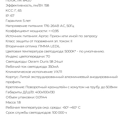
Поток, лм: 8420
Эффективность, лм/Вт: 158
КСС: Г, 65
IP: 67
Гарантия: 5 лет
Напряжение питания: 176-264В АС, 50Гц
Коэффициент мощности: >=0,95
Источник питания: Аргос-Трион или иной по запросу
Класс защиты от поражения эл. током: II
Вторичная оптика: ПММА LEDiL
Цветовая температура светодиода: 5000К* - по умолчанию.
Индекс цветопередачи: 70
Светодиоды: Osram Duris S8 24шт
Рабочий ток светодиода: 350мА
Климатическое исполнение: УХЛ1
Корпус: Литой экструдированный алюминиевый анодированный
профиль
Крепление: Поворотный кронштейн с хомутом на трубу до 50.8мм
Габариты Д/Ш/В: 400х100х130
Объем упаковки: 0.01144
Масса: 1.8
Рабочая температура окр. среды: -60°-+60° С
Срок службы светодиодов: 100 000 ч