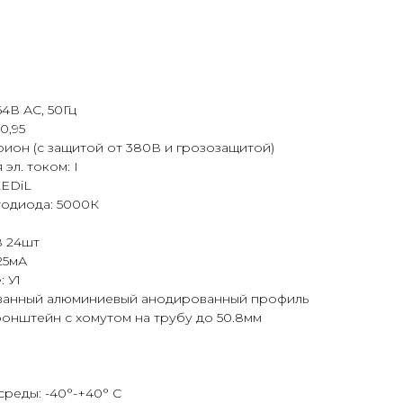
4В АС, 50Гц
0,95
рион (с защитой от 380В и грозозащитой)
эл. током: I
LEDiL
тодиода: 5000К
8 24шт
25мА
 У1
ованный алюминиевый анодированный профиль
онштейн с хомутом на трубу до 50.8мм
среды: -40°-+40° С