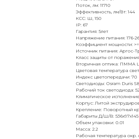
Поток, лм: 11710
Эффективность, лм/Вт: 144
КСС: Ш, 150
IP: 67
Гарантия: 5лет
Напряжение питания: 176-26
Коэффициент мощности: >=
Источник питания: Аргос-Т
Класс защиты от поражения 
Вторичная оптика: ПММА 
Цветовая температура све
Индекс цветопередачи: 70
Светодиоды: Osram Duris S
Рабочий ток светодиода: 5
Климатическое исполнение:
Корпус: Литой экструдир
Крепление: Поворотный кр
Габариты Д/Ш/В: 536x97x145
Объем упаковки: 0.01
Масса: 2.2
Рабочая температура окр. 