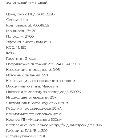
золотистый и матовый.
Цена, руб. с НДС 20%: 8228
Серия: Шар
Код товара: SB-00011859
Мощность, Вт: 30
Поток, лм: 2700
Эффективность, лм/Вт: 90
КСС: М, 180
IP: 65
Гарантия: 3 года
Напряжение питания: 200-240В АС, 50Гц
Коэффициент мощности: 0.96
Источник питания: SVT
Класс защиты от поражения эл. током: II
Вторичная оптика: Матовый
Цветовая температура светодиода: 5000K
Индекс цветопередачи: 80+
Светодиоды: Samsung 2835 168шт
Рабочий ток светодиода: 50мА
Климатическое исполнение: У1
Корпус: ПММА диаметр 300мм
Крепление: Торшерное на трубу диаметром до 63мм
Габариты Д/Ш/В: д.300
Объем упаковки: 0.01