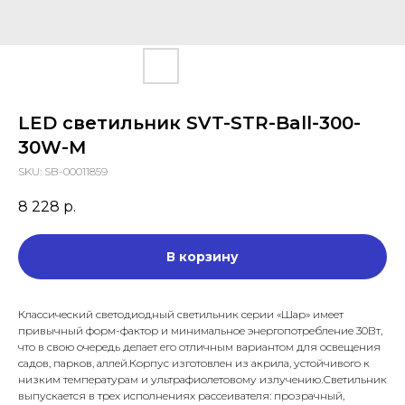
LED светильник SVT-STR-Ball-300-
30W-M
SKU:
SB-00011859
8 228
р.
В корзину
Классический светодиодный светильник серии «Шар» имеет
привычный форм-фактор и минимальное энергопотребление 30Вт,
что в свою очередь делает его отличным вариантом для освещения
садов, парков, аллей.Корпус изготовлен из акрила, устойчивого к
низким температурам и ультрафиолетовому излучению.Светильник
выпускается в трех исполнениях рассеивателя: прозрачный,