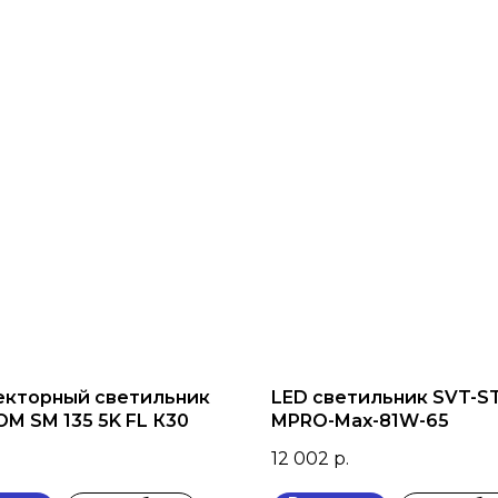
кторный светильник
LED светильник SVT-S
OM SM 135 5K FL К30
MPRO-Max-81W-65
12 002
р.