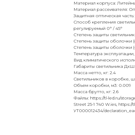
Материал корпуса: Литейн
Материал рассеивателя: О
Защитная оптическая часть:
Способ крепления светил
регулируемый 0° / 45°
Степень защиты светильника
Степень защиты оболочки (к
Степень защиты оболочки (с
Температура эксплуатации, 
Вид климатического исполн
Габариты светильника ДхШх
Масса нетто, кг: 2.4
Светильников в коробке, шт
Объем коробки, м3: 0.009
Масса брутто, кг: 2.6
Файлы: https://tl-led.ru/sto
Street 25-1 740 W.ies, https://t
УТ000012434/declaration_ea