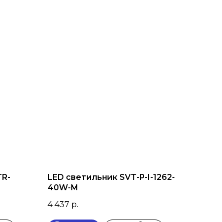
TR-
LED светильник SVT-P-I-1262-
40W-M
4 437
р.