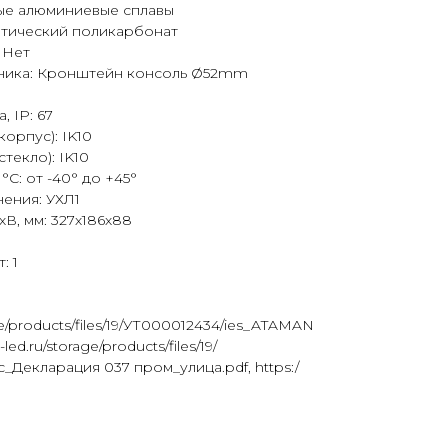
ые алюминиевые сплавы
птический поликарбонат
 Нет
ьника: Кронштейн консоль Ø52mm
, IP: 67
орпус): IK10
текло): IK10
°C: от -40° до +45°
ения: УХЛ1
В, мм: 327х186х88
: 1
rage/products/files/19/УТ000012434/ies_ATAMAN
l-led.ru/storage/products/files/19/
c_Декларация 037 пром_улица.pdf, https:/