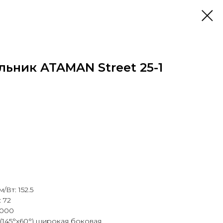
ьник ATAMAN Street 25-1
Вт: 152.5
 72
4000
 (145°х60°) широкая боковая