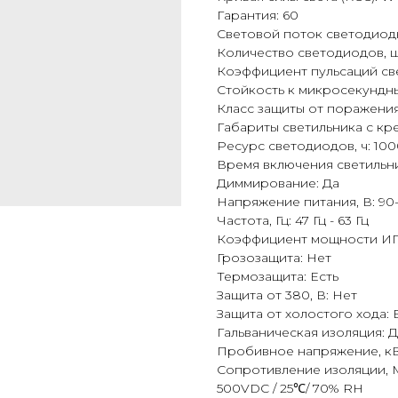
Гарантия: 60
Световой поток светодиодн
Количество светодиодов, ш
Коэффициент пульсаций све
Стойкость к микросекундны
Класс защиты от поражения
Габариты светильника с кр
Ресурс светодиодов, ч: 10
Время включения светильник
Диммирование: Да
Напряжение питания, В: 90-
Частота, Гц: 47 Гц - 63 Гц
Коэффициент мощности ИП, 
Грозозащита: Нет
Термозащита: Есть
Защита от 380, В: Нет
Защита от холостого хода: 
Гальваническая изоляция: 
Пробивное напряжение, кВ 
Сопротивление изоляции, МО
500VDC / 25℃/ 70% RH