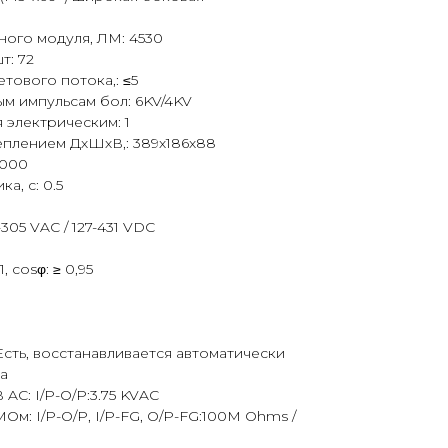
ого модуля, ЛМ: 4530
т: 72
тового потока,: ≤5
м импульсам бол: 6KV/4KV
 электрическим: 1
еплением ДхШхВ,: 389х186х88
0000
а, с: 0.5
305 VAC / 127-431 VDC
cosφ: ≥ 0,95
Есть, восстанавливается автоматически
Да
AC: I/P-O/P:3.75 KVAC
м: I/P-O/P, I/P-FG, O/P-FG:100M Ohms /