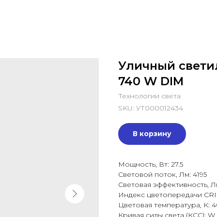
Уличный светил
740 W DIM
Технологии света
SKU:
УТ000012434
В корзину
Мощность, Вт: 27.5
Световой поток, Лм: 4195
Световая эффективность, Лм/
Индекс цветопередачи CRI:
Цветовая температура, К: 
Кривая силы света (КСС): W