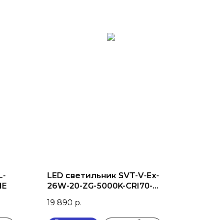
L-
LED светильник SVT-V-Ex-
IE
26W-20-ZG-5000K-CRI70-
220VAC-L-N
19 890
р.