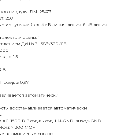
ого модуля, ЛМ: 25473
т: 250
м импульсам бол: 4 кВ линия–линия, 6 кВ линия–
 электрическим: 1
еплением ДхШхВ,: 583х320х118
0000
, с: 1.5
0 В
cosφ: ≥ 0,97
навливается автоматически
есть, восстанавливается автоматически
Да
 AC: 1500 В Вход-выход, LN-GND, выход-GND
МОм: > 200 МОм
ые алюминиевые сплавы