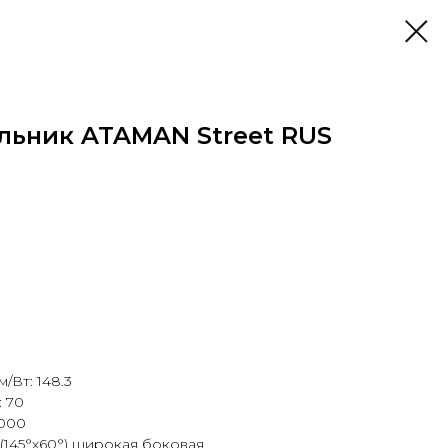
льник ATAMAN Street RUS
/Вт: 148.3
 70
5000
 (145°х60°) широкая боковая