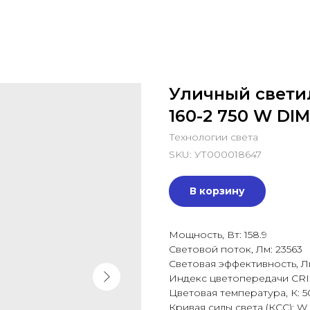
Уличный свети
160-2 750 W DIM
Технологии света
SKU:
УТ000018647
В корзину
Мощность, Вт: 158.9
Световой поток, Лм: 23563
Световая эффективность, Лм
Индекс цветопередачи CRI:
Цветовая температура, К: 
Кривая силы света (КСС): W