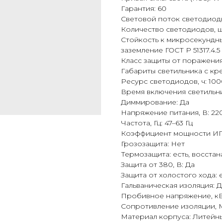
Гарантия: 60
Световой поток светодиодн
Количество светодиодов, ш
Стойкость к микросекундны
заземление ГОСТ Р 51317.4.5
Класс защиты от поражения
Габариты светильника с кр
Ресурс светодиодов, ч: 10
Время включения светильника
Диммирование: Да
Напряжение питания, В: 22
Частота, Гц: 47–63 Гц
Коэффициент мощности ИП, 
Грозозащита: Нет
Термозащита: есть, восста
Защита от 380, В: Да
Защита от холостого хода: 
Гальваническая изоляция: 
Пробивное напряжение, кВ
Сопротивление изоляции, 
Материал корпуса: Литейн