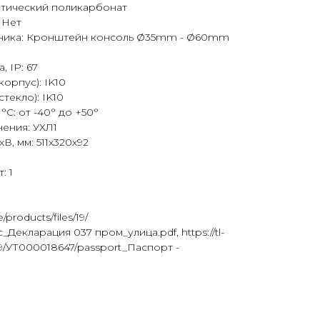
птический поликарбонат
 Нет
ьника: Кронштейн консоль Ø35mm - Ø60mm
, IP: 67
орпус): IK10
текло): IK10
°C: от -40° до +50°
ения: УХЛ1
, мм: 511х320х92
: 1
e/products/files/19/
_Декларация 037 пром_улица.pdf, https://tl-
s/19/УТ000018647/passport_Паспорт -