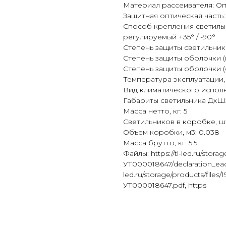
Материал рассеивателя: О
Защитная оптическая часть:
Способ крепления светил
регулируемый +35° / -90°
Степень защиты светильника
Степень защиты оболочки (к
Степень защиты оболочки (с
Температура эксплуатации, 
Вид климатического исполн
Габариты светильника ДхШхВ
Масса нетто, кг: 5
Светильников в коробке, шт
Объем коробки, м3: 0.038
Масса брутто, кг: 5.5
Файлы: https://tl-led.ru/storag
УТ000018647/declaration_eac
led.ru/storage/products/file
УТ000018647.pdf, https