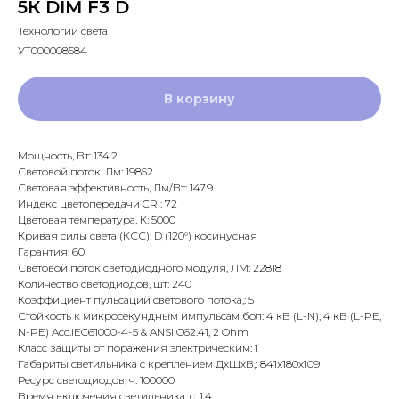
5К DIM F3 D
Технологии света
УТ000008584
В корзину
Мощность, Вт: 134.2
Световой поток, Лм: 19852
Световая эффективность, Лм/Вт: 147.9
Индекс цветопередачи CRI: 72
Цветовая температура, К: 5000
Кривая силы света (КСС): D (120°) косинусная
Гарантия: 60
Световой поток светодиодного модуля, ЛМ: 22818
Количество светодиодов, шт: 240
Коэффициент пульсаций светового потока,: 5
Стойкость к микросекундным импульсам бол: 4 кВ (L-N), 4 кВ (L-PE,
N-PE) Acc.IEC61000-4-5 & ANSI C62.41, 2 Ohm
Класс защиты от поражения электрическим: 1
Габариты светильника с креплением ДхШхВ,: 841х180х109
Ресурс светодиодов, ч: 100000
Время включения светильника, с: 1.4