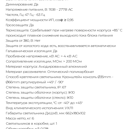
Диммирование: Да
Напряжение питания, В: 110B - 277B AC
Частота, Гц: 47 Гц - 63 Гц
Коэффициент мощности ИП, cosφ: ≥ 0,95
Грозозащита: Да
Термозащита: Срабатывает при нагреве поверхности корпуса +85˚С
происходит плавное снижение выходного тока блока питания
Защита от 380, В: Нет
Защита от холостого хода: есть, восстанавливается автоматически
Гальваническая изоляция: Да
Пробивное напряжение, кВ AC: > 4 кВ АС
Сопротивление изоляции, МОм: > 200 МОм
Материал корпуса: Анодированный алюминий
Материал рассеивателя: Оптический поликарбонат
Способ крепления светильника: Кронштейн консоль Ø35mm -
Ø66mm регулируемый +45° / -90°
Степень защиты светильника, IP: 67
Степень защиты оболочки (корпус): IK10
Степень защиты оболочки (стекло): IK10
Температура эксплуатации, °C: от -40° до +45°
Вид климатического исполнения: УХЛ1
Габариты светильника ДхШхВ, мм: 662х180х102
Масса нетто, кг: 6
Светильников в коробке, шт: 1
Объем коробки, м3: 0.018