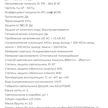
Напряжение питания, В: 176 - 264 B AC
Частота, Гц: 47 ~ 63 Гц
Коэффициент мощности ИП, cosφ: ≥0.95
Грозозащита: Да
Термозащита: Есть
Защита от 380, В: Да
Защита от холостого хода: Восстанавливается
Гальваническая изоляция: Да
Пробивное напряжение, кВ AC: > 1,5 кВ АС
Сопротивление изоляции, МОм: вход-выход > 200 МОм; вход-
земля > 200 МОм; выход-земля > 200 МОм
Материал корпуса: Анодированный алюминий
Материал рассеивателя: Оптический поликарбонат
Способ крепления светильника: Консоль Ø30mm - Ø52mm
Степень защиты светильника, IP: 67
Степень защиты оболочки (корпус): IK10
Степень защиты оболочки (стекло): IK10
Температура эксплуатации, °C: от -40° до +45°
Вид климатического исполнения: УХЛ1
Габариты светильника ДхШхВ, мм: 622х173х93
Масса нетто, кг: 5
Светильников в коробке, шт: 1
Объем коробки, м3: 0.014
Масса брутто, кг: 5.3
Файлы: https://tl-led.ru/storage/products/files/19/УТ000007906/ies_TL-