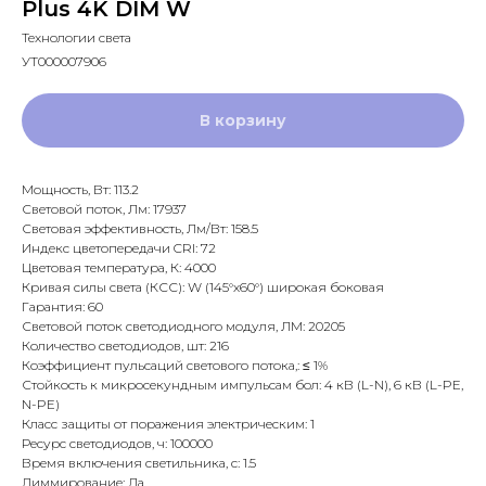
Plus 4K DIM W
Технологии света
УТ000007906
В корзину
Мощность, Вт: 113.2
Световой поток, Лм: 17937
Световая эффективность, Лм/Вт: 158.5
Индекс цветопередачи CRI: 72
Цветовая температура, К: 4000
Кривая силы света (КСС): W (145°х60°) широкая боковая
Гарантия: 60
Световой поток светодиодного модуля, ЛМ: 20205
Количество светодиодов, шт: 216
Коэффициент пульсаций светового потока,: ≤ 1%
Стойкость к микросекундным импульсам бол: 4 кВ (L-N), 6 кВ (L-PE,
N-PE)
Класс защиты от поражения электрическим: 1
Ресурс светодиодов, ч: 100000
Время включения светильника, с: 1.5
Диммирование: Да