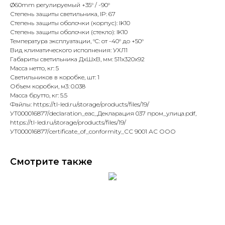
Ø60mm регулируемый +35° / -90°
Степень защиты светильника, IP: 67
Степень защиты оболочки (корпус): IK10
Степень защиты оболочки (стекло): IK10
Температура эксплуатации, °C: от -40° до +50°
Вид климатического исполнения: УХЛ1
Габариты светильника ДхШхВ, мм: 511х320х92
Масса нетто, кг: 5
Светильников в коробке, шт: 1
Объем коробки, м3: 0.038
Масса брутто, кг: 5.5
Файлы: https://tl-led.ru/storage/products/files/19/
УТ000016877/declaration_eac_Декларация 037 пром_улица.pdf,
https://tl-led.ru/storage/products/files/19/
УТ000016877/certificate_of_conformity_СС 9001 АС ООО
Смотрите также