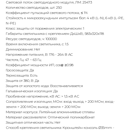
Световой поток светодиодного модуля, ЛМ: 25473
Количество светодиодов, шт: 250
Коэффициент пульсаций светового потока,: ≤ 1%
Стойкость к микросекундным импульсам бол: 4 кВ (L-N), 6 кВ (L-PE,
N-PE)
Класс защиты от поражения электрическим: 1
Габариты светильника с креплением ДхШхВ,: 583х320х118
Ресурс светодиодов, ч: 100000
Время включения светильника, с: 1.5
Диммирование: Нет
Напряжение питания, В: 176 - 264 B AC
Частота, Гц: 47 ~ 63 Гц
Коэффициент мощности ИП, cosφ: ≥0.98
Грозозащита: Да
Термозащита: Есть
Защита от 380, В: Да
Защита от холостого хода: Восстанавливается
Гальваническая изоляция: Да
Пробивное напряжение, кВ AC: > 1,5 кВ АС
Сопротивление изоляции, МОм: вход-выход > 200 МОм; вход-
земля > 200 МОм; выход-земля > 200 МОм
Материал корпуса: Литейные алюминиевые сплавы
Материал рассеивателя: Оптический поликарбонат
Защитная оптическая часть: Нет
Способ крепления светильника: Кронштейн консоль Ø35mm -