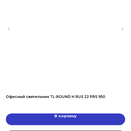
RO
Офисный светильник TL-ROUND H RUS 22 PRS 950
LE
4 7
В корзину