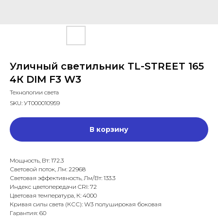
Уличный светильник TL-STREET 165
4К DIM F3 W3
Технологии света
SKU:
УТ000010959
В корзину
Мощность, Вт: 172.3
Световой поток, Лм: 22968
Световая эффективность, Лм/Вт: 133.3
Индекс цветопередачи CRI: 72
Цветовая температура, К: 4000
Кривая силы света (КСС): W3 полуширокая боковая
Гарантия: 60