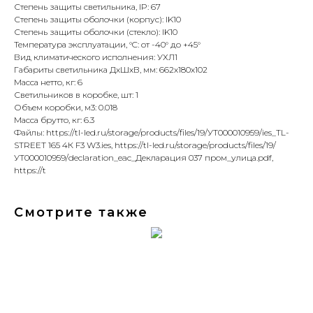
Степень защиты светильника, IP: 67
Степень защиты оболочки (корпус): IK10
Степень защиты оболочки (стекло): IK10
Температура эксплуатации, °C: от -40° до +45°
Вид климатического исполнения: УХЛ1
Габариты светильника ДхШхВ, мм: 662х180х102
Масса нетто, кг: 6
Светильников в коробке, шт: 1
Объем коробки, м3: 0.018
Масса брутто, кг: 6.3
Файлы: https://tl-led.ru/storage/products/files/19/УТ000010959/ies_TL-
STREET 165 4К F3 W3.ies, https://tl-led.ru/storage/products/files/19/
УТ000010959/declaration_eac_Декларация 037 пром_улица.pdf,
https://t
Смотрите также