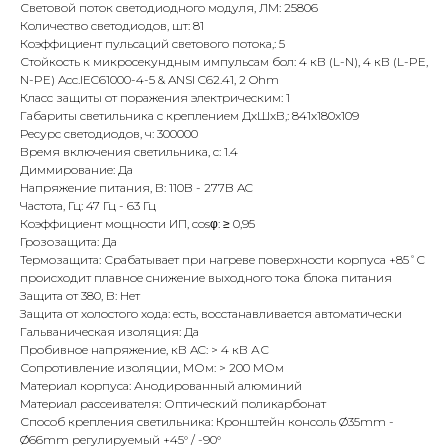
Световой поток светодиодного модуля, ЛМ: 25806
Количество светодиодов, шт: 81
Коэффициент пульсаций светового потока,: 5
Стойкость к микросекундным импульсам бол: 4 кВ (L-N), 4 кВ (L-PE,
N-PE) Acc.IEC61000-4-5 & ANSI C62.41, 2 Ohm
Класс защиты от поражения электрическим: 1
Габариты светильника с креплением ДхШхВ,: 841х180х109
Ресурс светодиодов, ч: 300000
Время включения светильника, с: 1.4
Диммирование: Да
Напряжение питания, В: 110B - 277B AC
Частота, Гц: 47 Гц - 63 Гц
Коэффициент мощности ИП, cosφ: ≥ 0,95
Грозозащита: Да
Термозащита: Срабатывает при нагреве поверхности корпуса +85˚С
происходит плавное снижение выходного тока блока питания
Защита от 380, В: Нет
Защита от холостого хода: есть, восстанавливается автоматически
Гальваническая изоляция: Да
Пробивное напряжение, кВ AC: > 4 кВ АС
Сопротивление изоляции, МОм: > 200 МОм
Материал корпуса: Анодированный алюминий
Материал рассеивателя: Оптический поликарбонат
Способ крепления светильника: Кронштейн консоль Ø35mm -
Ø66mm регулируемый +45° / -90°