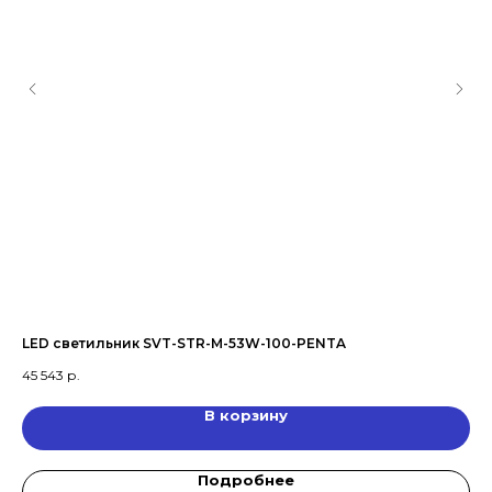
LED светильник SVT-STR-M-53W-100-PENTA
LE
45 543
р.
35 
В корзину
Подробнее