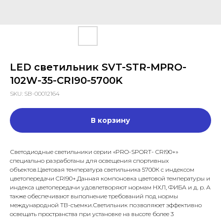
LED светильник SVT-STR-MPRO-
102W-35-CRI90-5700K
SKU:
SB-00012164
В корзину
Светодиодные светильники серии «PRO-SPORT- CRI90+»
специально разработаны для освещения спортивных
объектов.Цветовая температура светильника 5700К с индексом
цветопередачи CRI90+.Данная компоновка цветовой температуры и
индекса цветопередачи удовлетворяют нормам НХЛ, ФИБА и д. р. А
также обеспечивают выполнение требований под нормы
международной ТВ-съемки.Светильник позволяюет эффективно
освещать пространства при установке на высоте более 3