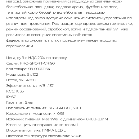
метров.Возможные применения светодиодных светильников:-
баскетбольная площадка;- ледовая арена,- футбольное поле,-
теннисный корт,- бассейн,- волейбольная площадка;-
ипподром.Под заказ доступно оснащение системой управления по
различным протоколам. Реализация сценариев: режим тренировки,
режим соревнований, стробоскоп, волна и т.д.Компанией SVT уже
реализовано освещение спортивных объектов
федеральногоуровня, в т. ч. с проведением международных
соревнований.
Цена, руб. с НДС 20%: по запросу
Серия: PRO-SPORT-CRI90
Код товара: SB-00012164
Мощность, Вт: 102
Поток, лм: 14000
Эффективность, лм/Вт: 137
КСС: К, 35
IP: 67
Гарантия: 5 лет
Напряжение питания: 176-264В АС, 50Гц
Коэффициент мощности: >=0,95
Источник питания: MeanWell с диммингом 0-10В-ШИМ
Класс защиты от поражения эл. током: I
Вторичная оптика: ПММА LEDiL
Цветовая температура светодиода: 5700K