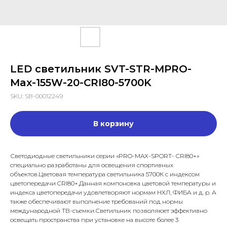
LED светильник SVT-STR-MPRO-
Max-155W-20-CRI80-5700K
SKU:
SB-00012249
В корзину
Светодиодные светильники серии «PRO-MAX-SPORT- CRI80+»
специально разработаны для освещения спортивных
объектов.Цветовая температура светильника 5700К с индексом
цветопередачи CRI80+.Данная компоновка цветовой температуры и
индекса цветопередачи удовлетворяют нормам НХЛ, ФИБА и д. р. А
также обеспечивают выполнение требований под нормы
международной ТВ-съемки.Светильник позволяюет эффективно
освещать пространства при установке на высоте более 3