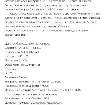
метров.Возможные применения светодиодных светильников:-
баскетбольная площадка;- ледовая арена,- футбольное поле,-
теннисный корт,- бассейн,- волейбольная площадка;-
ипподром.Под заказ доступно оснащение системой управления по
различным протоколам. Реализация сценариев: режим тренировки,
режим соревнований, стробоскоп, волна и т.д.Компанией SVT уже
реализовано освещение спортивных объектов
федеральногоуровня, в т. ч. с проведением международных
соревнований.
Цена, руб. с НДС 20%: по запросу
Серия: MAX-SPORT-CRI80
Код товара: SB-00012249
Мощность, Вт: 155
Поток, лм: 21400
Эффективность, лм/Вт: 138
КСС: К, 20
IP: 67
Гарантия: 3 года
Напряжение питания: 176-264В АС, 50Гц
Коэффициент мощности: >=0,95
Источник питания: MeanWell с диммингом 0-10В-ШИМ
Класс защиты от поражения эл. током: I
Вторичная оптика: ПММА LEDiL
Цветовая температура светодиода: 5700K