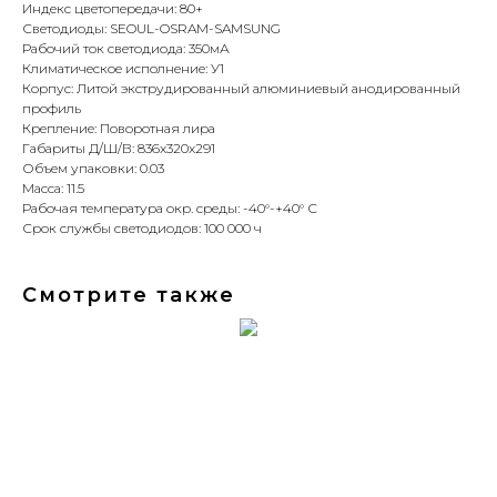
Индекс цветопередачи: 80+
Светодиоды: SEOUL-OSRAM-SAMSUNG
Рабочий ток светодиода: 350мА
Климатическое исполнение: У1
Корпус: Литой экструдированный алюминиевый анодированный
профиль
Крепление: Поворотная лира
Габариты Д/Ш/В: 836x320x291
Объем упаковки: 0.03
Масса: 11.5
Рабочая температура окр. среды: -40°-+40° С
Срок службы светодиодов: 100 000 ч
Смотрите также