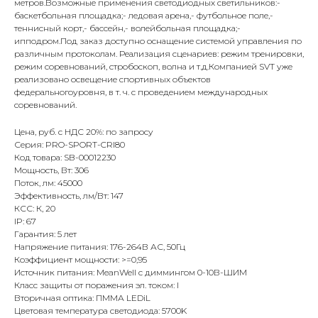
метров.Возможные применения светодиодных светильников:-
баскетбольная площадка;- ледовая арена,- футбольное поле,-
теннисный корт,- бассейн,- волейбольная площадка;-
ипподром.Под заказ доступно оснащение системой управления по
различным протоколам. Реализация сценариев: режим тренировки,
режим соревнований, стробоскоп, волна и т.д.Компанией SVT уже
реализовано освещение спортивных объектов
федеральногоуровня, в т. ч. с проведением международных
соревнований.
Цена, руб. с НДС 20%: по запросу
Серия: PRO-SPORT-CRI80
Код товара: SB-00012230
Мощность, Вт: 306
Поток, лм: 45000
Эффективность, лм/Вт: 147
КСС: К, 20
IP: 67
Гарантия: 5 лет
Напряжение питания: 176-264В АС, 50Гц
Коэффициент мощности: >=0,95
Источник питания: MeanWell с диммингом 0-10В-ШИМ
Класс защиты от поражения эл. током: I
Вторичная оптика: ПММА LEDiL
Цветовая температура светодиода: 5700K