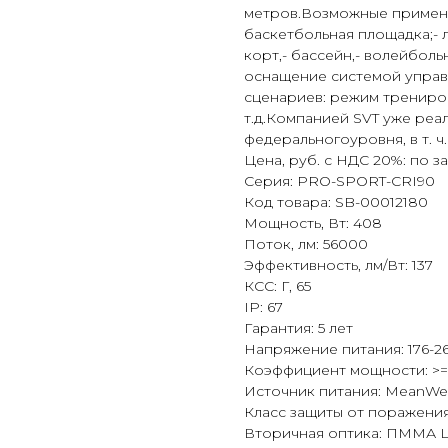
метров.Возможные примене
баскетбольная площадка;- 
корт,- бассейн,- волейбол
оснащение системой управ
сценариев: режим трениро
т.д.Компанией SVT уже ре
федеральногоуровня, в т. 
Цена, руб. с НДС 20%: по з
Серия: PRO-SPORT-CRI90
Код товара: SB-00012180
Мощность, Вт: 408
Поток, лм: 56000
Эффективность, лм/Вт: 137
КСС: Г, 65
IP: 67
Гарантия: 5 лет
Напряжение питания: 176-26
Коэффициент мощности: >=
Источник питания: MeanWe
Класс защиты от поражения 
Вторичная оптика: ПММА 