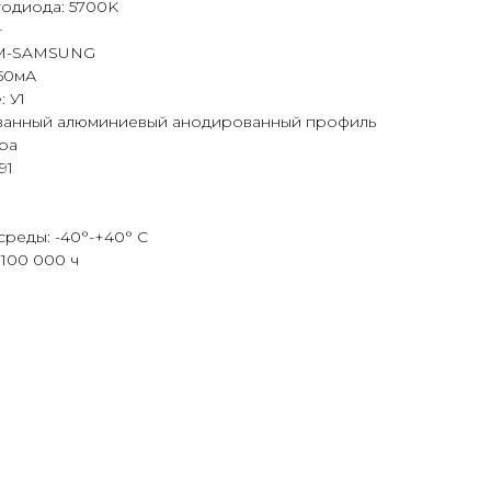
тодиода: 5700K
+
AM-SAMSUNG
350мА
 У1
ованный алюминиевый анодированный профиль
ра
91
среды: -40°-+40° С
100 000 ч