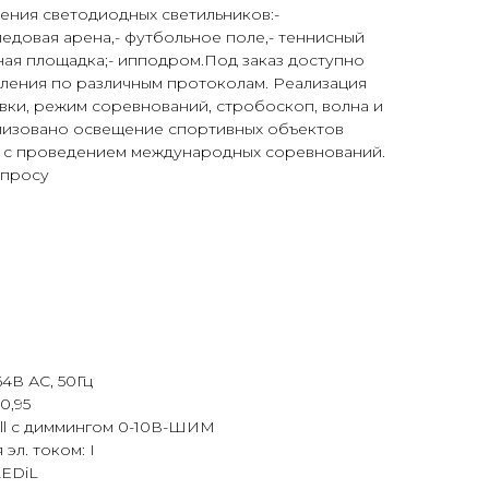
ния светодиодных светильников:-
ледовая арена,- футбольное поле,- теннисный
ьная площадка;- ипподром.Под заказ доступно
ления по различным протоколам. Реализация
вки, режим соревнований, стробоскоп, волна и
ализовано освещение спортивных объектов
ч. с проведением международных соревнований.
апросу
4В АС, 50Гц
0,95
ll с диммингом 0-10В-ШИМ
эл. током: I
LEDiL