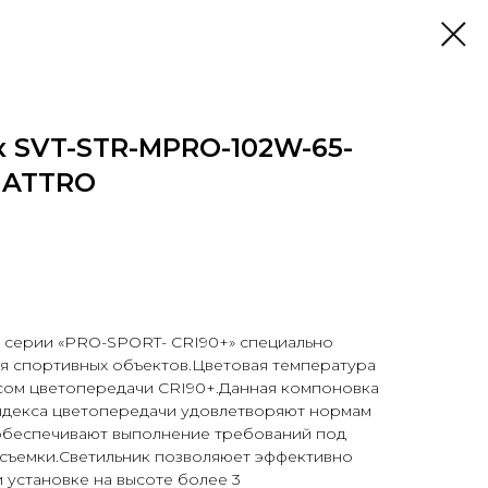
к SVT-STR-MPRO-102W-65-
UATTRO
 серии «PRO-SPORT- CRI90+» специально
я спортивных объектов.Цветовая температура
ксом цветопередачи CRI90+.Данная компоновка
ндекса цветопередачи удовлетворяют нормам
 обеспечивают выполнение требований под
съемки.Светильник позволяюет эффективно
 установке на высоте более 3