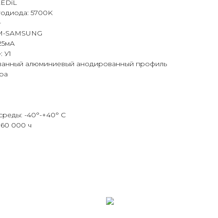
LEDiL
тодиода: 5700K
+
AM-SAMSUNG
25мА
 У1
ованный алюминиевый анодированный профиль
ра
среды: -40°-+40° С
60 000 ч