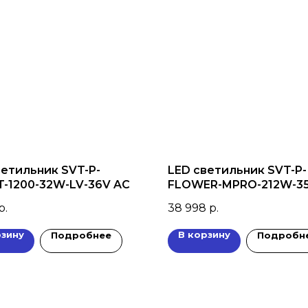
ветильник SVT-P-
LED светильник SVT-P-
T-1200-32W-LV-36V AC
FLOWER-MPRO-212W-3
(53Wx4) трос
р.
38 998
р.
рзину
В корзину
Подробнее
Подробн