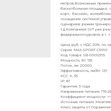
метров.Возможные примене
баскетбольная площадка;- 
корт,- бассейн,- волейбол
оснащение системой управ
сценариев: режим трениро
т.д.Компанией SVT уже ре
федеральногоуровня, в т. 
Цена, руб. с НДС 20%: по з
Серия: MAX-SPORT-CRI90
Код товара: SB-00012195
Мощность, Вт: 155
Поток, лм: 20000
Эффективность, лм/Вт: 129
КСС: К, 35
IP: 67
Гарантия: 3 года
Напряжение питания: 176-26
Коэффициент мощности: >=
Источник питания: MeanWe
Класс защиты от поражения 