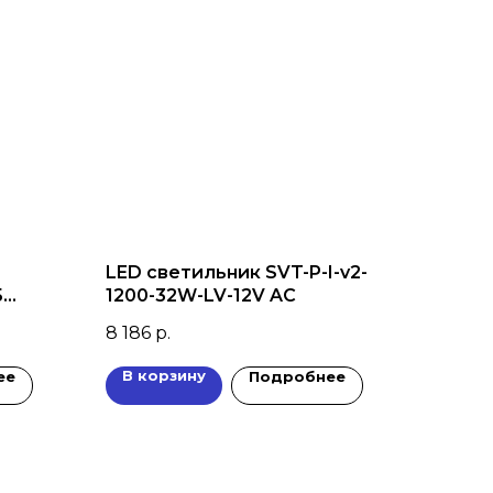
LED светильник SVT-P-I-v2-
5
1200-32W-LV-12V AC
8 186
р.
В корзину
ее
Подробнее