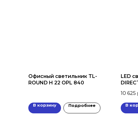
Офисный светильник TL-
LED с
ROUND H 22 OPL 840
DIREC
10 625
В корзину
В ко
Подробнее