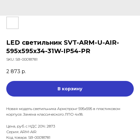
LED светильник SVT-ARM-U-AIR-
595x595x34-31W-IP54-PR
SKU:
SB-00018781
2 873
р.
В корзину
Новая модель светильника Армстронг 595x595 в пластиковом
корпусе. Замена классического ЛПО 4х18.
Цена, руб. с НДС 20%: 2873
Серия: ARM-AIR
Код товара: SB-00018781