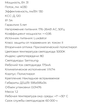
Мощность, Вт: 31
Поток, лм: 4030
Эффективность, лм/Вт: 130
КСС: Д, 120
IP: 54
Гарантия: 5 лет
Напряжение питания: 176-264В АС, 50Гц
Коэффициент мощности: >=0,95
Источник питания: Luxdator
Класс защиты от поражения эл. током: II
Вторичная оптика: Призматический полистирол
Цветовая температура светодиода: 5000К
Индекс цветопередачи: 80
Светодиоды: Samsung
Рабочий ток светодиода: 175мА
Климатическое исполнение: УХЛ4
Корпус: Полистирол
Крепление: Накладное-встраиваемое
Габариты Д/Ш/В: 595x595x34
Объем упаковки: 0.01476
Масса: 1.2
Рабочая температура окр. среды: +1°-+30° С
Срок службы светодиодов: 60 000 ч