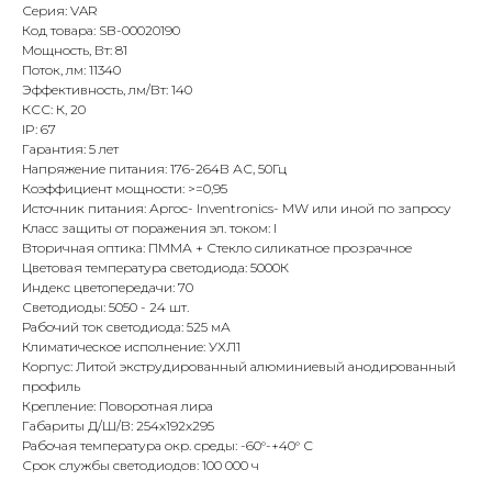
Серия: VAR
Код товара: SB-00020190
Мощность, Вт: 81
Поток, лм: 11340
Эффективность, лм/Вт: 140
КСС: К, 20
IP: 67
Гарантия: 5 лет
Напряжение питания: 176-264В АС, 50Гц
Коэффициент мощности: >=0,95
Источник питания: Аргос- Inventronics- MW или иной по запросу
Класс защиты от поражения эл. током: I
Вторичная оптика: ПММА + Стекло силикатное прозрачное
Цветовая температура светодиода: 5000К
Индекс цветопередачи: 70
Светодиоды: 5050 - 24 шт.
Рабочий ток светодиода: 525 мА
Климатическое исполнение: УХЛ1
Корпус: Литой экструдированный алюминиевый анодированный
профиль
Крепление: Поворотная лира
Габариты Д/Ш/В: 254х192х295
Рабочая температура окр. среды: -60°-+40° С
Срок службы светодиодов: 100 000 ч