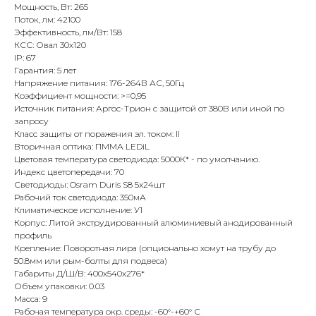
Мощность, Вт: 265
Поток, лм: 42100
Эффективность, лм/Вт: 158
КСС: Овал 30x120
IP: 67
Гарантия: 5 лет
Напряжение питания: 176-264В АС, 50Гц
Коэффициент мощности: >=0,95
Источник питания: Аргос-Трион с защитой от 380В или иной по
запросу
Класс защиты от поражения эл. током: II
Вторичная оптика: ПММА LEDiL
Цветовая температура светодиода: 5000К* - по умолчанию.
Индекс цветопередачи: 70
Светодиоды: Osram Duris S8 5x24шт
Рабочий ток светодиода: 350мА
Климатическое исполнение: У1
Корпус: Литой экструдированный алюминиевый анодированный
профиль
Крепление: Поворотная лира (опционально хомут на трубу до
50.8мм или рым-болты для подвеса)
Габариты Д/Ш/В: 400х540х276*
Объем упаковки: 0.03
Масса: 9
Рабочая температура окр. среды: -60°-+60° С