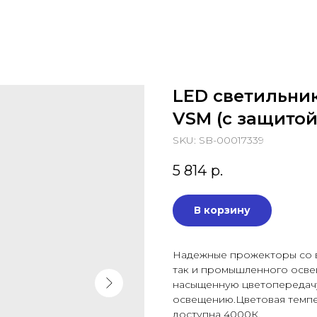
LED светильник
VSM (с защитой
SKU:
SB-00017339
5 814
р.
В корзину
Надежные прожекторы со в
так и промышленного осв
насыщенную цветопередачу
освещению.Цветовая темпер
доступна 4000К.