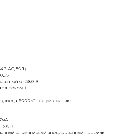
4В АС, 50Гц
0,95
 защитой от 380 В
эл. током: I
одиода: 5000К* - по умолчанию.
т
17мА
: УХЛ1
ованный алюминиевый анодированный профиль