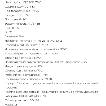
Цена, руб. с НДС 20%: 7616
Серия: Модуль CRI80
Код товара: SB-00017345
Мощность, Вт: 55
Поток, лм: 6490
Эффективность, лм/Вт: 118
КСС: Ш, 150
IP: 67
Гарантия: 5 лет
Напряжение питания: 176-264В АС, 50Гц
Коэффициент мощности: >=0,95
Источник питания: Аргос с защитой от 380 В
Класс защиты от поражения эл. током: I
Вторичная оптика: ПММА
Цветовая температура светодиода: 5000К* - по умолчанию.
Индекс цветопередачи: 80
Светодиоды: Samsung 72шт
Рабочий ток светодиода: 117мА
Климатическое исполнение: УХЛ1
Корпус: Литой экструдированный алюминиевый анодированный
профиль
Крепление: Поворотный кронштейн с хомутом на трубу до 50.8мм
Габариты Д/Ш/В: 400х100х130
Объем упаковки: 0.01144
Масса: 1.8