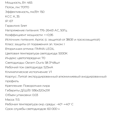
Мощность, Вт: 465
Поток, лм: 70170
Эффективность, лм/Вт: 150
КСС: К, 35
IP: 67
Гарантия: 5лет
Напряжение питания: 176-264В АС, 50Гц
Коэффициент мощности: >=0,95
Источник питания: Аргос (с защитой от 380В и грозозащитой)
Класс защиты от поражения эл. током: I
Вторичная оптика: ПММА LEDiL
Цветовая температура светодиода: 5000К
Индекс цветопередачи: 70
Светодиоды: Osram Duris S8 3*48шт
Рабочий ток светодиода: 525мА
Климатическое исполнение: У1
Корпус: Литой экструдированный алюминиевый анодированный
профиль
Крепление: Поворотная лира
Габариты Д/Ш/В: 936x320x291
Объем упаковки: 0.03
Масса: 11.5
Рабочая температура окр. среды: -40°-+40° С
Срок службы светодиодов: 60 000 ч