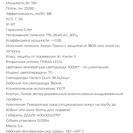
Мощность, Вт: 159
Поток, лм: 25260
Эффективность, лм/Вт: 158
КСС: Г, 65
IP: 67
Гарантия: 5 лет
Напряжение питания: 176-264В АС, 50Гц
Коэффициент мощности: >=0,95
Источник питания: Аргос-Трион с защитой от 380В или иной по
запросу
Класс защиты от поражения эл. током: II
Вторичная оптика: ПММА LEDiL
Цветовая температура светодиода: 5000К* - по умолчанию.
Индекс цветопередачи: 70
Светодиоды: Osram Duris S8 3x24шт
Рабочий ток светодиода: 350мА
Климатическое исполнение: УХЛ1
Корпус: Литой экструдированный алюминиевый анодированный
профиль
Крепление: Поворотная лира (опционально хомут на трубу до
50.8мм или рым-болты для подвеса)
Габариты Д/Ш/В: 400х320х276*
Объем упаковки: 0.01554
Масса: 5.4
Рабочая температура окр. среды: -60°-+60° С