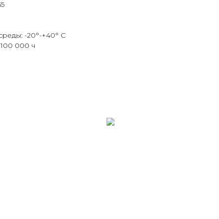
55
среды: -20°-+40° С
100 000 ч