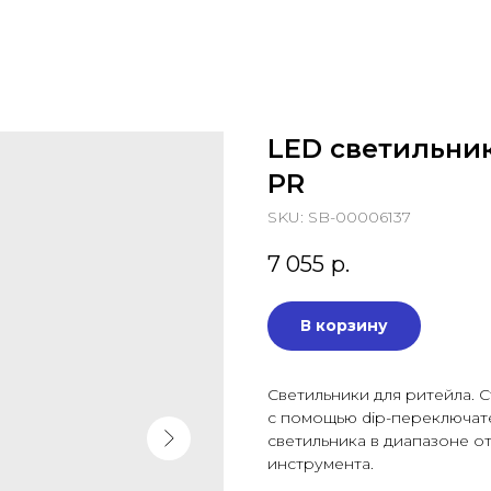
LED светильник
PR
SKU:
SB-00006137
7 055
р.
В корзину
Светильники для ритейла. 
с помощью dip-переключате
светильника в диапазоне о
инструмента.