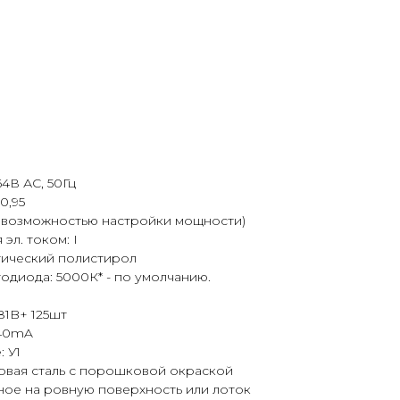
4В АС, 50Гц
0,95
с возможностью настройки мощности)
эл. током: I
тический полистирол
одиода: 5000К* - по умолчанию.
1B+ 125шт
140mA
 У1
овая сталь с порошковой окраской
ное на ровную поверхность или лоток