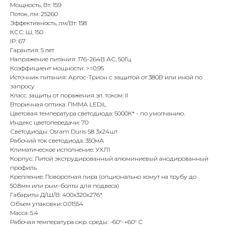
Мощность, Вт: 159
Поток, лм: 25260
Эффективность, лм/Вт: 158
КСС: Ш, 150
IP: 67
Гарантия: 5 лет
Напряжение питания: 176-264В АС, 50Гц
Коэффициент мощности: >=0,95
Источник питания: Аргос-Трион с защитой от 380В или иной по
запросу
Класс защиты от поражения эл. током: II
Вторичная оптика: ПММА LEDiL
Цветовая температура светодиода: 5000К* - по умолчанию.
Индекс цветопередачи: 70
Светодиоды: Osram Duris S8 3x24шт
Рабочий ток светодиода: 350мА
Климатическое исполнение: УХЛ1
Корпус: Литой экструдированный алюминиевый анодированный
профиль
Крепление: Поворотная лира (опционально хомут на трубу до
50.8мм или рым-болты для подвеса)
Габариты Д/Ш/В: 400х320х276*
Объем упаковки: 0.01554
Масса: 5.4
Рабочая температура окр. среды: -60°-+60° С