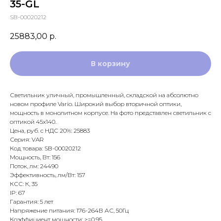
35-GL
SB-00020212
25883,00
р.
В корзину
Светильник уличный, промышленный, складской на абсолютно
новом профиле Vario. Широкий выбор вторичной оптики,
мощность в монолитном корпусе. На фото представлен светильник с
оптикой 45х140.
Цена, руб. с НДС 20%: 25883
Серия: VAR
Код товара: SB-00020212
Мощность, Вт: 156
Поток, лм: 24490
Эффективность, лм/Вт: 157
КСС: К, 35
IP: 67
Гарантия: 5 лет
Напряжение питания: 176-264В АС, 50Гц
Коэффициент мощности: >=0,95