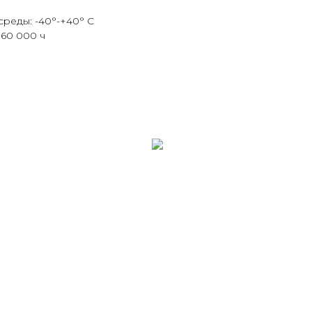
среды: -40°-+40° С
60 000 ч