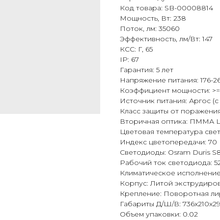
Код товара: SB-00008814
Мощность, Вт: 238
Поток, лм: 35060
Эффективность, лм/Вт: 147
КСС: Г, 65
IP: 67
Гарантия: 5 лет
Напряжение питания: 176-26
Коэффициент мощности: >=
Источник питания: Аргос (
Класс защиты от поражения 
Вторичная оптика: ПММА 
Цветовая температура све
Индекс цветопередачи: 70
Светодиоды: Osram Duris S
Рабочий ток светодиода: 5
Климатическое исполнение:
Корпус: Литой экструдир
Крепление: Поворотная ли
Габариты Д/Ш/В: 736x210x29
Объем упаковки: 0.02