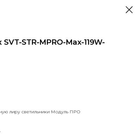
к SVT-STR-MPRO-Max-119W-
ную лиру светильники Модуль ПРО
4