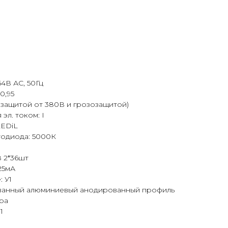
4В АС, 50Гц
0,95
с защитой от 380В и грозозащитой)
эл. током: I
LEDiL
тодиода: 5000К
8 2*36шт
25мА
 У1
ованный алюминиевый анодированный профиль
ра
1