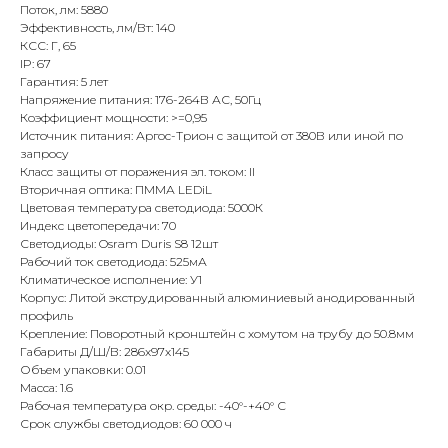
Поток, лм: 5880
Эффективность, лм/Вт: 140
КСС: Г, 65
IP: 67
Гарантия: 5 лет
Напряжение питания: 176-264В АС, 50Гц
Коэффициент мощности: >=0,95
Источник питания: Аргос-Трион с защитой от 380В или иной по
запросу
Класс защиты от поражения эл. током: II
Вторичная оптика: ПММА LEDiL
Цветовая температура светодиода: 5000К
Индекс цветопередачи: 70
Светодиоды: Osram Duris S8 12шт
Рабочий ток светодиода: 525мА
Климатическое исполнение: У1
Корпус: Литой экструдированный алюминиевый анодированный
профиль
Крепление: Поворотный кронштейн с хомутом на трубу до 50.8мм
Габариты Д/Ш/В: 286x97x145
Объем упаковки: 0.01
Масса: 1.6
Рабочая температура окр. среды: -40°-+40° С
Срок службы светодиодов: 60 000 ч