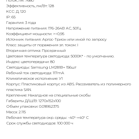
Поток, лм: 7680
Эффективность, лм/Вт: 128
КСС: Д, 120
IP: 65
Гарантия: 3 года
Напряжение питания: 176-264В АС, 50Гц
Коэффициент мощности: >=0,95
Источник питания: Аргос-Трион или иной по запросу
Класс защиты от поражения эл. током: I
Вторичная оптика: Прозрачный
Цветовая температура светодиода: 5000К* - по умолчанию.
Индекс цветопередачи: 80
Светодиоды: Samsung LM281B+ 156шт
Рабочий ток светодиода: 117mA
Климатическое исполнение: У1
Корпус: Пластиковый корпус из ABS. Рассеиватель из полимерного
пластика SAN.
Крепление: Накалдное на специальные скобы
Габариты Д/Ш/В: 1270х152х100
Объем упаковки: 0.018162375
Масса: 2.115
Рабочая температура окр. среды: -40°-+40° С
Срок службы светодиодов: 100 000 ч