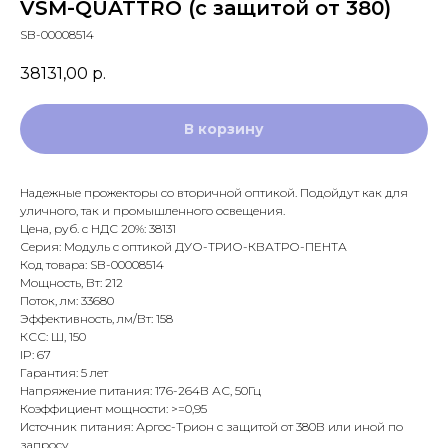
VSM-QUATTRO (с защитой от 380)
SB-00008514
38131,00
р.
В корзину
Надежные прожекторы со вторичной оптикой. Подойдут как для
уличного, так и промышленного освещения.
Цена, руб. с НДС 20%: 38131
Серия: Модуль с оптикой ДУО-ТРИО-КВАТРО-ПЕНТА
Код товара: SB-00008514
Мощность, Вт: 212
Поток, лм: 33680
Эффективность, лм/Вт: 158
КСС: Ш, 150
IP: 67
Гарантия: 5 лет
Напряжение питания: 176-264В АС, 50Гц
Коэффициент мощности: >=0,95
Источник питания: Аргос-Трион с защитой от 380В или иной по
запросу